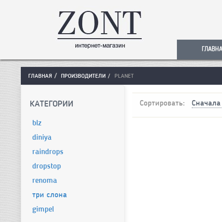
ГЛАВН
ГЛАВНАЯ
ПРОИЗВОДИТЕЛИ
PLANET
КАТЕГОРИИ
Сортировать:
Сначала
blz
diniya
raindrops
dropstop
renoma
три слона
gimpel