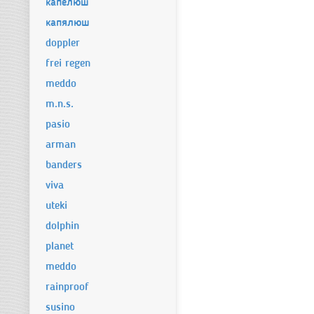
капелюш
капялюш
doppler
frei regen
meddo
m.n.s.
pasio
arman
banders
viva
uteki
dolphin
planet
meddo
rainproof
susino