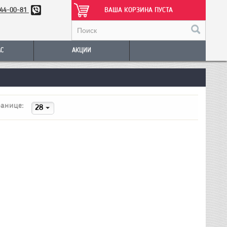
344-00-81
ВАША КОРЗИНА ПУСТА
АС
АКЦИИ
ранице:
28