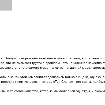
я. Эмоции, которые она вызывает – это ностальгия, ностальгия по
ное, что не вызывает грусти о прошлом - это неизменное качество э
взошло его, с того самого момента как зонты данной марки впервы
ально зонты этой компании продавались только в Индии, однако, с
 породив к ним интерес, и теперь «Три Слона» - это зонты, наибол
инты, и то самое качество, которые мы полюбили однажды, и любим