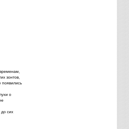
 временам,
тих зонтов,
е появились
лухи о
ее
 до сих