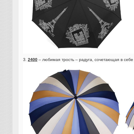
3.
2400
– любимая трость – радуга, сочетающая в себе