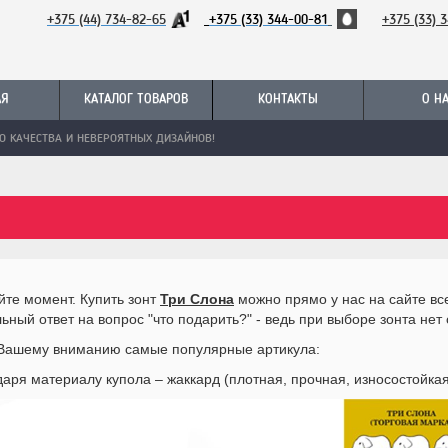
+375 (44) 734-82-65
+375 (33) 344-00-81
+
375 (33) 
АЯ
КАТАЛОГ ТОВАРОВ
КОНТАКТЫ
О Н
О КАЧЕСТВА И НЕВЕРОЯТНЫХ ДИЗАЙНОВ!
айте момент. Купить зонт
Три Слона
можно прямо у нас на сайте все
льный ответ на вопрос "что подарить?" - ведь при выборе зонта нет
 Вашему вниманию самые популярные артикула:
ря материалу купола – жаккард (плотная, прочная, износостойкая