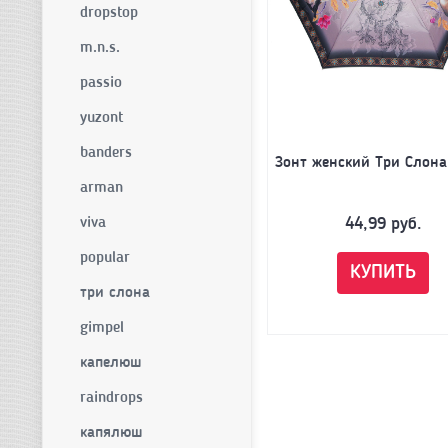
dropstop
m.n.s.
passio
yuzont
banders
Зонт женский Три Слона
arman
44,99
руб.
viva
popular
КУПИТЬ
три слона
gimpel
капелюш
raindrops
капялюш