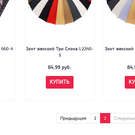
 660-4
Зонт женский Три Слона L2240-
Зонт женский
3
84,99
руб.
84,
КУПИТЬ
К
Предыдущие
1
2
Следующ