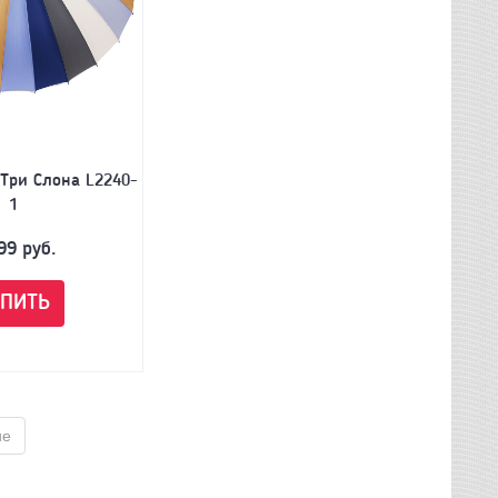
 Три Слона L2240-
1
99
руб.
УПИТЬ
ие