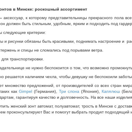
ов в Минске: роскошный ассортимент
–
аксессуар, к которому представительницы прекрасного пола вс
он должен быть стильным, удобным, ярким и подходить под гардер
следующие критерии:
исунки обязаны быть красивыми, поднимать настроение и раскр
жень и спицы не сломались под порывами ветра.
ля транспортировки.
тельнице не нужно беспокоится о том, что возможно промокнуть
ешается наличием чехла, чтобы девушку не беспокоили заботы 
жество предложений, от производителей со всех стран мира.
таких как
Gimpel
(Германия),
Три слона
(Япония),
Капялюш
(Бела
ртам, гарантируя качество и долговечность. На все наши изделия 
женский зонт автомат, полуавтомат, трость в Минске с доставко
ием проконсультируют Вас и помогут выбрать продукт подходящий 