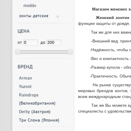
meddo
Магазин женских зонт
зонты детские
Женский зонтик 
функции защиты от дождя, 
ЦЕНА
Так же для них важны 
-Внешний вид: принты и р
от
до
-Надёжность, чтобы стер
-Вес и компактность - д
БРЕНД
-Размер купола - облада
-Практичность. Обычно р
Arman
На рынке существует мно
Yuzont
мировых брендов зонтов, 
Raindrops
всем международным станда
(Великобритания)
Так же Вы можете купить 
специалисты с удовольств
Derby (Австрия)
Три Слона (Япония)