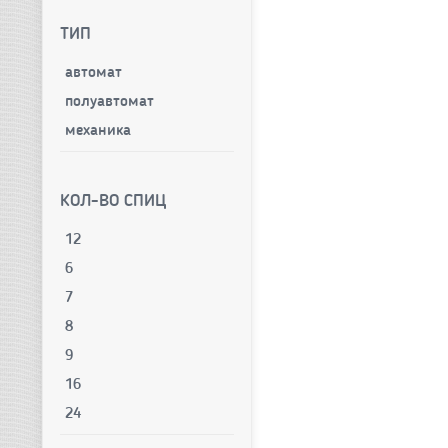
ТИП
автомат
полуавтомат
механика
КОЛ-ВО СПИЦ
12
6
7
8
9
16
24