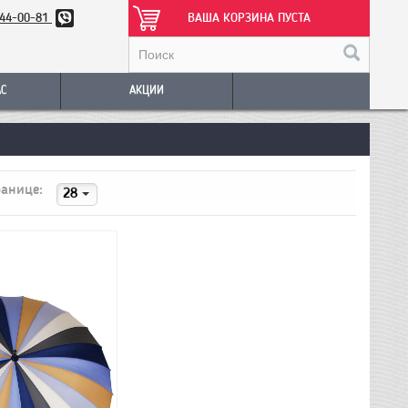
344-00-81
ВАША КОРЗИНА ПУСТА
АС
АКЦИИ
ранице:
28